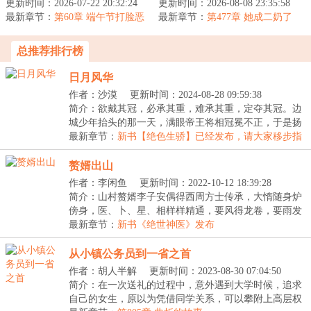
更新时间：2026-07-22 20:32:24
面目。&lt;br/&gt;重生她
更新时间：2026-08-08 23:35:58
&lt;br/&gt;前世，姜云笙
最新章节：
想守护一切，首先就要将
第60章 端午节打脸恶
最新章节：
新婚夜见着丈夫和小姑子
第477章 她成二奶了
女
那，捧杀...
卿卿我我，愤怒...
总推荐排行榜
日月风华
作者：沙漠
更新时间：2024-08-28 09:59:38
简介：欲戴其冠，必承其重，难承其重，定夺其冠。边
城少年抬头的那一天，满眼帝王将相冠冕不正，于是扬
刀...
最新章节：
新书【绝色生骄】已经发布，请大家移步指
点
赘婿出山
作者：李闲鱼
更新时间：2022-10-12 18:39:28
简介：山村赘婿李子安偶得西周方士传承，大惰随身炉
傍身，医、卜、星、相样样精通，要风得龙卷，要雨发
大...
最新章节：
新书《绝世神医》发布
从小镇公务员到一省之首
作者：胡人半解
更新时间：2023-08-30 07:04:50
简介：在一次送礼的过程中，意外遇到大学时候，追求
自己的女生，原以为凭借同学关系，可以攀附上高层权