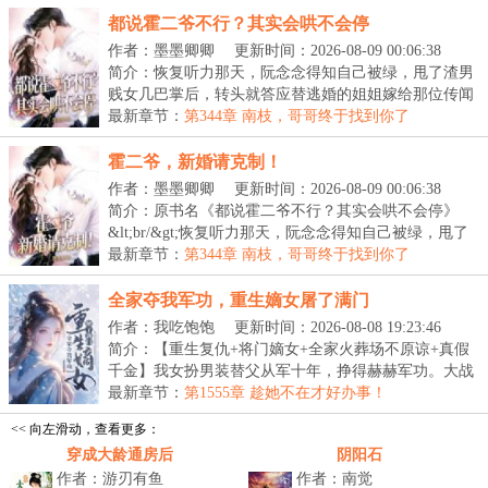
都说霍二爷不行？其实会哄不会停
作者：墨墨卿卿
更新时间：2026-08-09 00:06:38
简介：恢复听力那天，阮念念得知自己被绿，甩了渣男
贱女几巴掌后，转头就答应替逃婚的姐姐嫁给那位传闻
中...
最新章节：
第344章 南枝，哥哥终于找到你了
霍二爷，新婚请克制！
作者：墨墨卿卿
更新时间：2026-08-09 00:06:38
简介：原书名《都说霍二爷不行？其实会哄不会停》
&lt;br/&gt;恢复听力那天，阮念念得知自己被绿，甩了
渣...
最新章节：
第344章 南枝，哥哥终于找到你了
全家夺我军功，重生嫡女屠了满门
作者：我吃饱饱
更新时间：2026-08-08 19:23:46
简介：【重生复仇+将门嫡女+全家火葬场不原谅+真假
千金】我女扮男装替父从军十年，挣得赫赫军功。大战
平...
最新章节：
第1555章 趁她不在才好办事！
<< 向左滑动，查看更多：
穿成大龄通房后
阴阳石
作者：游刃有鱼
作者：南觉