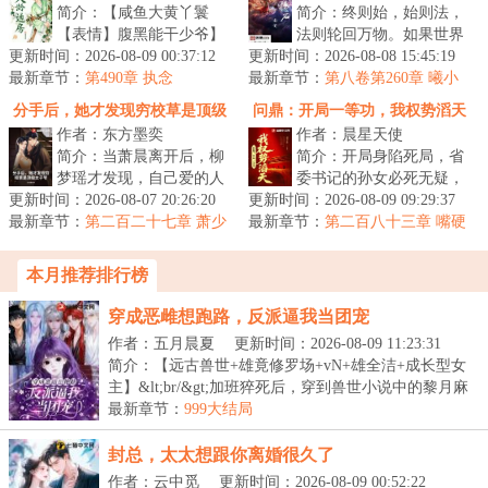
简介：【咸鱼大黄丫鬟
简介：终则始，始则法，
【表情】腹黑能干少爷】
法则轮回万物。如果世界
更新时间：2026-08-09 00:37:12
&lt;br/&gt; 【姐弟+甜虐
更新时间：2026-08-08 15:45:19
的最初，是一道法则，那
最新章节：
+年龄差+欢脱吐槽+打脸
第490章 执念
最新章节：
么新生的、淘汰的，都将
第八卷第260章 曦小
+美食+宅斗...
队——颛王东（1）
卷入轮回的...
分手后，她才发现穷校草是顶级
问鼎：开局一等功，我权势滔天
作者：东方墨奕
作者：晨星天使
太子爷
简介：当萧晨离开后，柳
简介：开局身陷死局，省
梦瑶才发现，自己爱的人
委书记的孙女必死无疑，
更新时间：2026-08-07 20:26:20
其实是他。&lt;br/&gt;当
更新时间：2026-08-09 09:29:37
一个绝对正义的警察，要
最新章节：
她冲进他的生活，这才发
第二百二十七章 萧少
最新章节：
如何踏上权力巅峰？...
第二百八十三章 嘴硬
听不懂人话吗？
现，他的...
的代价
本月推荐排行榜
穿成恶雌想跑路，反派逼我当团宠
作者：五月晨夏
更新时间：2026-08-09 11:23:31
简介：【远古兽世+雄竟修罗场+vN+雄全洁+成长型女
主】&lt;br/&gt;加班猝死后，穿到兽世小说中的黎月麻
了...
最新章节：
999大结局
封总，太太想跟你离婚很久了
作者：云中觅
更新时间：2026-08-09 00:52:22