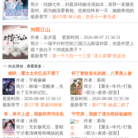
简介：结婚七年，封庭深待她冷漠如冰，容辞一直微笑
面对。因为她深爱着他。也相信终有一天，她能将他的
心...
最新章节：
第670章 林小姐，您至今一事无成
对弈江山
作者：染夕遥
更新时间：2026-08-07 21:56:31
简介：一场平行时空的三国江山权谋对弈，你是作壁上
观？执白子？抑或执黑子？...
最新章节：
第一千六百一十三章 “圣人苗裔”的反击
<< 向左滑动，查看更多：
难哄，霍太太失忆后不爱了
怀了禁欲首长的崽，八零美人被
作者：宇睿麻麻
作者：慕尧
宠坏
简介：林瑧一觉醒来，失
简介：【重生+年代+打脸
去了五年的记忆。
+双洁+虐渣+甜宠】
更新时间：2026-08-08 15:50:11
&lt;br/&gt;有一个软萌奶
更新时间：2026-08-08 23:35:58
&lt;br/&gt;前世，姜云笙
最新章节：
团，怯生生地叫她妈妈，
第237章 霍砚对林瑧
最新章节：
新婚夜见着丈夫和小姑子
第477章 她成二奶了
感情变了
还有一个冷脸男...
卿卿我我，愤怒...
哥，再不上进，我就和穷书生私
守空房，我掀了渣夫棺材板嫁绝
作者：沐雨
作者：慕尧
奔
嗣大佬
简介：兄长惨死后，姜昭
简介：【重生+年代+打脸
宁才看清继母和继姐的真
+双洁+虐渣+甜宠】