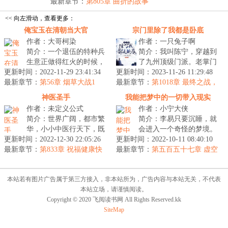
贵...
最新章节：
第805章 曲折的故事
<< 向左滑动，查看更多：
俺宝玉在清朝当大官
宗门里除了我都是卧底
作者：大哥柯染
作者：一只兔子啊
简介：一个退伍的特种兵
简介：我叫陈宁，穿越到
生意正做得红火的时候，
了九州顶级门派。老掌门
更新时间：2022-11-29 23:41:34
一场流行病袭来死在重病
更新时间：2023-11-26 11:29:48
仙逝前把掌门之位传给了
最新章节：
房，穿越到宝玉身上。但
第56章 烟草大战1
最新章节：
我。还告诉了我一系列爆
第1018章 最终之战，
是这个宝玉...
证道成帝！
炸消息。“...
神医圣手
我能把梦中的一切带入现实
作者：未定义公式
作者：小宁大侠
简介：世界广阔，都市繁
简介：李易只要沉睡，就
华，小小中医行天下，既
会进入一个奇怪的梦境。
更新时间：2022-12-30 22:05:26
要如意，也要随心。
更新时间：2022-10-11 08:40:10
每次入梦都是一段神奇的
最新章节：
&mdash;&mdash;你好，我
第833章 祝福健康快
最新章节：
经历，在梦境中，他获得
第五百五十七章 虚空
乐
是李随心！已完...
漩涡
了各种各样...
本站若有图片广告属于第三方接入，非本站所为，广告内容与本站无关，不代表
本站立场，请谨慎阅读。
Copyright © 2020 飞阅读书网 All Rights Reserved.kk
SiteMap