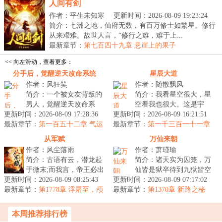
人间有剑
作者：平生未知寒
更新时间：2026-08-09 19:23:24
简介：七洲之地，仙府无数，有百万修士如繁星。修行
从来艰难。故世人言，“修行之难，难于上...
最新章节：
第七百四十九章 悬崖上的果子
<< 向左滑动，查看更多：
分手后，觉醒逆天改命系统
星辰大道
作者：风狂笑
作者：随散飘风
简介：一个被女友背叛的
简介：我看星空很大，星
男人，觉醒逆天改命系
空看我也很大。这是宇
更新时间：2026-08-09 17:28:36
统，洞察了世界气运，自
更新时间：2026-08-09 16:21:51
宙，我的宇宙！年的一
最新章节：
那以后，他玩珠宝，学
第一百五十二章 气运
最新章节：
天，当陨石砸落，科技终
第一千三百一十一章
地图
中...
问罪
结...
从军赋
万仙来朝
作者：风尘落雨
作者：萧瑾瑜
简介：古语有云，潜龙起
简介：诸天实为囚笼，万
于微末;而我言，帝王必出
仙皆是狱卒待到九狱皆空
更新时间：2026-08-09 08:25:43
于行伍!穿越大乾王朝，本
更新时间：2026-08-09 07:17:02
之日，陆夜方知自己，才
最新章节：
是大将军私生子的“...
第1778章 浮屠至，颅
最新章节：
是诸天最后一劫...
第1370章 新路之秘
筑观
本周推荐排行榜