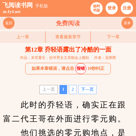
飞阅读书网
手机版
临时
登录
注册
书架
m.fy4.net
免费阅读
返回
菜单
上一章
查看最新章节
下一章
第12章 乔轻语露出了冷酷的一面
作品：末世重生，掠夺男女主异能会上瘾欸
作者：温粥粥
如果本章错误，请点击
报错
10秒纠正
上一页
1
2
下—页
　　此时的乔轻语，确实正在跟
富二代王哥在外面进行零元购。
　　他们挑选的零元购地点，是