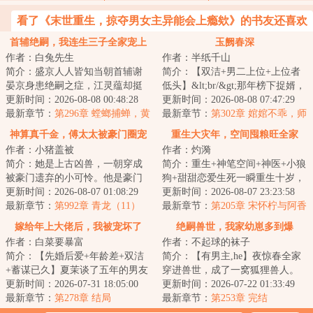
看了《末世重生，掠夺男女主异能会上瘾欸》的书友还喜欢
看
首辅绝嗣，我连生三子全家宠上
玉阙春深
作者：白兔先生
作者：半纸千山
天
简介：盛京人人皆知当朝首辅谢
简介：【双洁+男二上位+上位者
晏京身患绝嗣之症，江灵蕴却挺
低头】&lt;br/&gt;那年榜下捉婿，
着孕肚上找上门来，还说怀的是
更新时间：2026-08-08 00:48:28
柳韫玉遥遥一指，点中了一无所
更新时间：2026-08-08 07:47:29
谢晏京的孩子，...
最新章节：
第296章 螳螂捕蝉，黄
有的清贫书...
最新章节：
第302章 婠婠不乖，师
雀在后
叔要罚你了
神算真千金，傅太太被豪门圈宠
重生大灾年，空间囤粮旺全家
作者：小猪盖被
作者：灼漪
爆
简介：她是上古凶兽，一朝穿成
简介：重生+神笔空间+神医+小狼
被豪门遗弃的小可怜。他是豪门
狗+甜甜恋爱生死一瞬重生十岁，
贵子，血煞缠身病弱植物人，注
更新时间：2026-08-07 01:08:29
惊喜发现娘还活着，弟弟还没养
更新时间：2026-08-07 23:23:58
定活不过仨月。...
最新章节：
第992章 青龙（11）
歪，一切都还...
最新章节：
第205章 宋怀柠与阿香
的重逢
嫁给年上大佬后，我被宠坏了
绝嗣兽世，我家幼崽多到爆
作者：白菜要暴富
作者：不起球的袜子
简介：【先婚后爱+年龄差+双洁
简介：【有男主,he】夜惊春全家
+蓄谋已久】夏茉谈了五年的男友
穿进兽世，成了一窝狐狸兽人。
出轨，捉奸在床。未成年闺蜜大
更新时间：2026-07-31 18:05:00
好消息：全家都有手艺。养殖场
更新时间：2026-07-22 01:33:49
手一挥，找来...
最新章节：
第278章 结局
的爸，喂猪杀...
最新章节：
第253章 完结