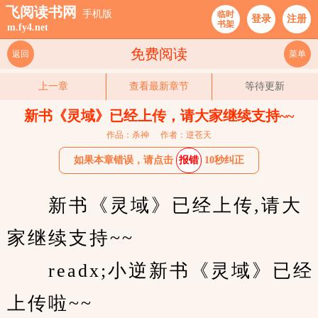
飞阅读书网
手机版
临时
登录
注册
书架
m.fy4.net
免费阅读
返回
菜单
上一章
查看最新章节
等待更新
新书《灵域》已经上传，请大家继续支持~~
作品：杀神
作者：逆苍天
如果本章错误，请点击
报错
10秒纠正
　　新书《灵域》已经上传,请大
家继续支持~~
　　readx;小逆新书《灵域》已经
上传啦~~