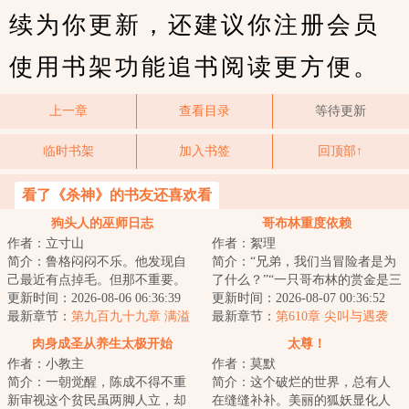
续为你更新，还建议你注册会员
使用书架功能追书阅读更方便。
上一章
查看目录
等待更新
临时书架
加入书签
回顶部↑
看了《杀神》的书友还喜欢看
狗头人的巫师日志
哥布林重度依赖
作者：立寸山
作者：絮理
简介：鲁格闷闷不乐。他发现自
简介：“兄弟，我们当冒险者是为
己最近有点掉毛。但那不重要。
了什么？”“一只哥布林的赏金是三
超凡世界的大门正向他敞开。他
更新时间：2026-08-06 06:36:39
枚银币。”“不，你误会我了伙计，
更新时间：2026-08-07 00:36:52
要成为强大的巫...
最新章节：
第九百九十九章 满溢
我的...
最新章节：
第610章 尖叫与遇袭
与完整
肉身成圣从养生太极开始
太尊！
作者：小教主
作者：莫默
简介：一朝觉醒，陈成不得不重
简介：这个破烂的世界，总有人
新审视这个贫民虽两脚人立，却
在缝缝补补。美丽的狐妖显化人