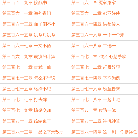
第三百五十九章 接战书
第三百六十章 冤家路窄
第三百六十一章 海外青门
第三百六十二章 都不好使
第三百六十三章 面子倒不小
第三百六十四章 洪拳传人
第三百六十五章 洪拳对洪拳
第三百六十六章 一个一个来
第三百六十七章 一文不值
第三百六十八章 二选一
第三百六十九章 崩溃的叶泽
第三百七十章 ?绝不心慈手软
第三百七十一章 古武一仙
第三百七十二章 赶紧辞职
第三百七十三章 怎么不早说
第三百七十四章 下不为例
第三百七十五章 络绎不绝
第三百七十六章 纷至沓来
第三百七十七章 打头阵
第三百七十八章 一起上吧
第三百七十九章 惊怒交加
第三百八十章 攻防一体
第三百八十一章 该结束了
第三百八十二章 神机妙算
第三百八十三章 一品之下无敌手
第三百八十四章 这一剑，你接得住