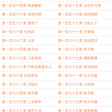
第一百五十四章 谁是蝼蚁
第一百五十五章 古武不可辱
第一百五十六章 当场拜师
第一百五十七章 抓到把柄
第一百五十八章 我保了
第一百五十九章 认错人了
第一百六十章 生死药
第一百六十一章 不要喝
第一百六十二章 大巫
第一百六十三章 想死想活
第一百六十四章 黄大仙
第一百六十五章 软与硬
第一百六十六章 三家俯首
第一百六十七章 酒吧偶遇
第一百六十八章 打狗也要看主人
第一百六十九章 家法伺候
第一百七十章 你也有份
第一百七十一章 左右为难
第一百七十二章 大姐头
第一百七十三章 人情债
第一百七十四章 我不服
第一百七十五章 敢不敢
第一百七十六章 二女相争
第一百七十七章 阳火式微
第一百七十八章 隔空斗法
第一百七十九章 斩草除根