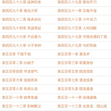
第四百八十八章 战神归来
第四百八十九章 那你开刀
第四百九十章 毒虫大军
第四百九十一章 百毒不侵
第四百九十二章 格杀勿论
第四百九十三章 小牛试刀
第四百九十四章 风波再起
第四百九十五章 人间清醒
第四百九十六章 不自量力
第四百九十七章 可惜你遇到了我
第四百九十八章 小子有种
第四百九十九章 勾栏听曲
第五百章 千面千相
第五百零一章 屠龙术
第五百零二章 白娘子
第五百零三章 双重身份
第五百零四章 寻龙望气
第五百零五章 阴龙现世
第五百零六章 迎面而来
第五百零七章 遇龙练拳
第五百零八章 风虎云龙
第五百零九章 阴龙遁逃
第五百一十章 猿尊发威
第五百一十一章 追魂摄魄
第五百一十二章 割袍断义
第五百一十三章 全真道、阴山派