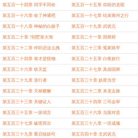
第五百一十四章 同字不同命
第五百一十五章 你斩的龙呢
第五百一十六章 收了神通吧
第五百一十七章 结束雍州之行
第五百一十八章 神秘的白娘子
第五百一十九章 武状元
第五百二十章 ?别墅靠大海
第五百二十一章 国师府
第五百二十二章 停职还这么拽
第五百二十三章 冤家路窄
第五百二十四章 谁才是怪物
第五百二十五章 白夜妖行
第五百二十六章 钦天监
第五百二十七章 真假国师
第五百二十九章 逆行者
第五百三十章 妖星当空
第五百三十一章 天禄貔貅
第五百三十二章 来龙去脉
第五百三十三章 关键证人
第五百三十四章 三司会审
第五百三十五章 一派胡言
第五百三十六章 当面对质
第五百三十七章 破塔而出
第五百三十八章 一语成谶
第五百三十九章 重启镇妖司
第五百四十章 文武状元