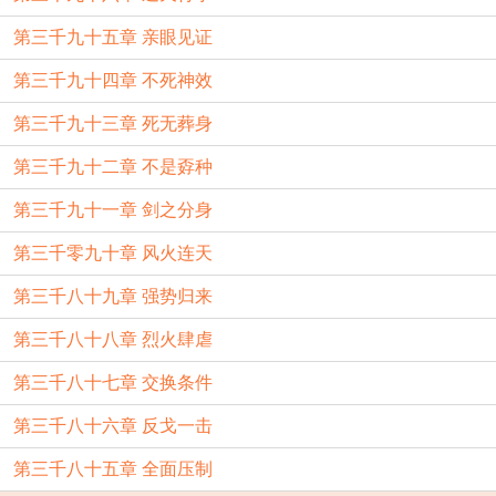
第三千九十五章 亲眼见证
第三千九十四章 不死神效
第三千九十三章 死无葬身
第三千九十二章 不是孬种
第三千九十一章 剑之分身
第三千零九十章 风火连天
第三千八十九章 强势归来
第三千八十八章 烈火肆虐
第三千八十七章 交换条件
第三千八十六章 反戈一击
第三千八十五章 全面压制