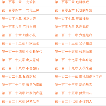
第一百零二章 二龙俯首
第一百零三章 危机临近
第一百零四章 一气化三剑
第一百零五章 反攻的号角
第一百零六章 困龙大阵
第一百零七章 釜底抽薪
第一百零八章 不打自招
第一百零九章 风声鹤唳
第一百一十章 雕虫小技
第一百一十一章 六煞绝命
第一百一十二章 叶家巨变
第一百一十三章 父子相遇
第一百一十四章 生命检测仪
第一百一十五章 检测结果
第一百一十六章 出人意料
第一百一十七章 十年奇迹
第一百一十八章 不会独行
第一百一十九章 天罚来袭
第一百二十章 见血封喉
第一百二十一章 谁说我伤不了你
第一百二十二章 善意的提醒
第一百二十三章 新的线索
第一百二十四章 叶家的底蕴
第一百二十五章 狐黄白灰
第一百二十六章 风紧扯呼
第一百二十七章 杀你的人