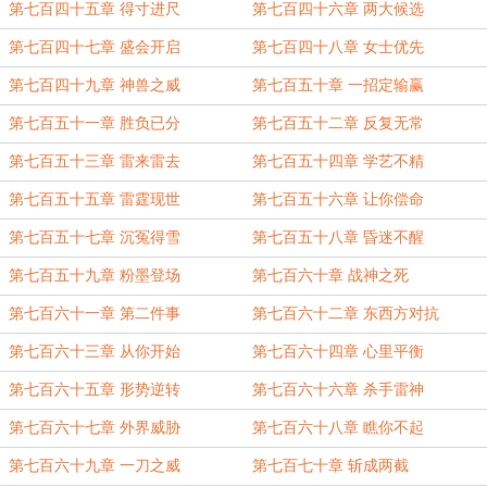
第七百四十五章 得寸进尺
第七百四十六章 两大候选
第七百四十七章 盛会开启
第七百四十八章 女士优先
第七百四十九章 神兽之威
第七百五十章 一招定输赢
第七百五十一章 胜负已分
第七百五十二章 反复无常
第七百五十三章 雷来雷去
第七百五十四章 学艺不精
第七百五十五章 雷霆现世
第七百五十六章 让你偿命
第七百五十七章 沉冤得雪
第七百五十八章 昏迷不醒
第七百五十九章 粉墨登场
第七百六十章 战神之死
第七百六十一章 第二件事
第七百六十二章 东西方对抗
第七百六十三章 从你开始
第七百六十四章 心里平衡
第七百六十五章 形势逆转
第七百六十六章 杀手雷神
第七百六十七章 外界威胁
第七百六十八章 瞧你不起
第七百六十九章 一刀之威
第七百七十章 斩成两截