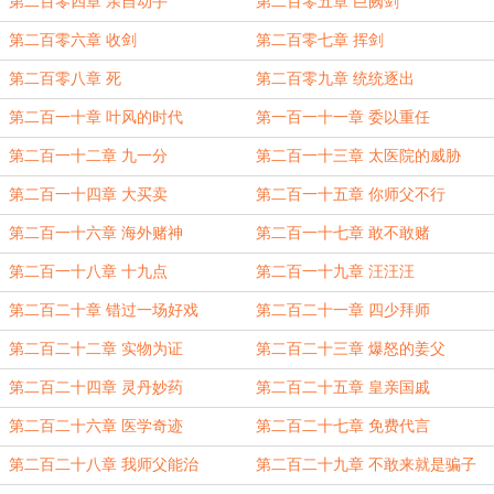
第二百零四章 亲自动手
第二百零五章 巨阙剑
第二百零六章 收剑
第二百零七章 挥剑
第二百零八章 死
第二百零九章 统统逐出
第二百一十章 叶风的时代
第一百一十一章 委以重任
第二百一十二章 九一分
第二百一十三章 太医院的威胁
第二百一十四章 大买卖
第二百一十五章 你师父不行
第二百一十六章 海外赌神
第二百一十七章 敢不敢赌
第二百一十八章 十九点
第二百一十九章 汪汪汪
第二百二十章 错过一场好戏
第二百二十一章 四少拜师
第二百二十二章 实物为证
第二百二十三章 爆怒的姜父
第二百二十四章 灵丹妙药
第二百二十五章 皇亲国戚
第二百二十六章 医学奇迹
第二百二十七章 免费代言
第二百二十八章 我师父能治
第二百二十九章 不敢来就是骗子