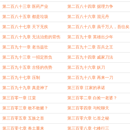
第二百八十三章 医药产业
第二百八十四章 据理力争
第二百八十五章 都是垃圾
第二百八十六章 混元丹
第二百八十七章 天下无疾
第二百八十八章 虽千万人，吾往矣
第二百八十九章 无法治愈的背伤
第二百九十章 英雄出少年
第二百九十一章 老当益壮
第二百九十二章 百兵之王
第二百九十三章 一招定胜负
第二百九十四章 戚家刀法
第二百九十五章 古怪的伤势
第二百九十六章 妖刀
第二百九十七章 压制
第二百九十八章 再来一刀
第二百九十九章 真是神了
第三百章 江家的承诺
第三百零一章 江棠
第三百零二章 白捡一老婆？
第三百零三章 敢不敢赌？
第三百零四章 与蛇聊天
第三百零五章 五族之首
第三百零六章 匕首之秘
第三百零七章 卷土重来
第三百零八章 七峰行三