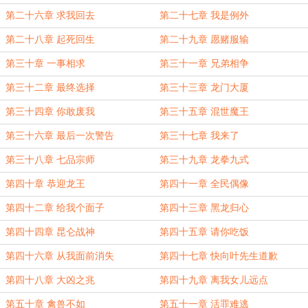
第二十六章 求我回去
第二十七章 我是例外
第二十八章 起死回生
第二十九章 愿赌服输
第三十章 一事相求
第三十一章 兄弟相争
第三十二章 最终选择
第三十三章 龙门大厦
第三十四章 你敢废我
第三十五章 混世魔王
第三十六章 最后一次警告
第三十七章 我来了
第三十八章 七品宗师
第三十九章 龙拳九式
第四十章 恭迎龙王
第四十一章 全民偶像
第四十二章 给我个面子
第四十三章 黑龙归心
第四十四章 昆仑战神
第四十五章 请你吃饭
第四十六章 从我面前消失
第四十七章 快向叶先生道歉
第四十八章 大凶之兆
第四十九章 离我女儿远点
第五十章 禽兽不如
第五十一章 活罪难逃