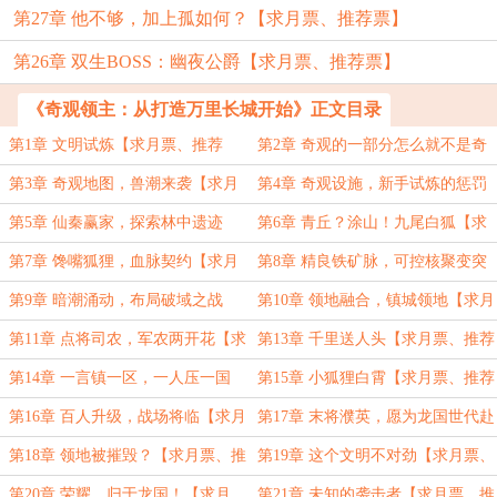
第27章 他不够，加上孤如何？【求月票、推荐票】
第26章 双生BOSS：幽夜公爵【求月票、推荐票】
《奇观领主：从打造万里长城开始》正文目录
第1章 文明试炼【求月票、推荐
第2章 奇观的一部分怎么就不是奇
票】
观了【求月票、推荐票】
第3章 奇观地图，兽潮来袭【求月
第4章 奇观设施，新手试炼的惩罚
票、推荐票】
【求月票、推荐票】
第5章 仙秦赢家，探索林中遗迹
第6章 青丘？涂山！九尾白狐【求
【求月票、推荐票】
月票、推荐票】
第7章 馋嘴狐狸，血脉契约【求月
第8章 精良铁矿脉，可控核聚变突
票、推荐票】
破【求月票、推荐票】
第9章 暗潮涌动，布局破域之战
第10章 领地融合，镇城领地【求月
【求月票、推荐票】
票、推荐票】
第11章 点将司农，军农两开花【求
第13章 千里送人头【求月票、推荐
月票、推荐票】
票】
第14章 一言镇一区，一人压一国
第15章 小狐狸白霄【求月票、推荐
【求月票、推荐票】
票】
第16章 百人升级，战场将临【求月
第17章 末将濮英，愿为龙国世代赴
票、推荐票】
汤蹈火！【求月票、推荐票】
第18章 领地被摧毁？【求月票、推
第19章 这个文明不对劲【求月票、
荐票】
推荐票】
第20章 荣耀，归于龙国！【求月
第21章 未知的袭击者【求月票、推