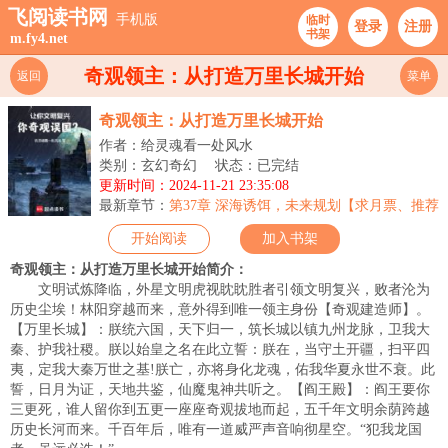
飞阅读书网
手机版
临时
登录
注册
书架
m.fy4.net
奇观领主：从打造万里长城开始
返回
菜单
奇观领主：从打造万里长城开始
作者：给灵魂看一处风水
类别：玄幻奇幻
状态：已完结
更新时间：2024-11-21 23:35:08
最新章节：
第37章 深海诱饵，未来规划【求月票、推荐
票】
开始阅读
加入书架
奇观领主：从打造万里长城开始简介：
文明试炼降临，外星文明虎视眈眈胜者引领文明复兴，败者沦为
历史尘埃！林阳穿越而来，意外得到唯一领主身份【奇观建造师】。
【万里长城】：朕统六国，天下归一，筑长城以镇九州龙脉，卫我大
秦、护我社稷。朕以始皇之名在此立誓：朕在，当守土开疆，扫平四
夷，定我大秦万世之基!朕亡，亦将身化龙魂，佑我华夏永世不衰。此
誓，日月为证，天地共鉴，仙魔鬼神共听之。【阎王殿】：阎王要你
三更死，谁人留你到五更一座座奇观拔地而起，五千年文明余荫跨越
历史长河而来。千百年后，唯有一道威严声音响彻星空。“犯我龙国