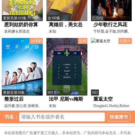
更新至第103集
全100集
已完结
惹到姑奶奶你算
离婚后，美女总
少年歌行之风花
是踢到钢板了
袁莉娜＆郑道贞
裁倒追我
未知
雪月
于轩晨,金子璇,刘尚麟,
吴季峰,刘官琪,宋柯
台湾剧
足球
纪录片
更新至第39集
HD
HD
整形过后
法甲 尼斯vs梅斯
重返太空
温升豪,安心亚,张榕容,
(乔迁) 20240127
未知
DouglasG.Hurley,RobertL.B
陈邦鋆,庞蕾馨,李廷
伊隆·马
书名：
本站若有图片广告属于第三方接入，非本站所为，广告内容与本站无关，不代表