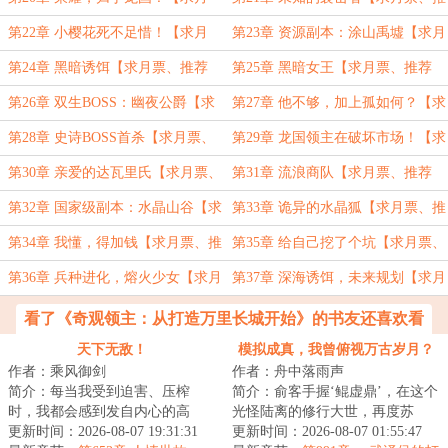
票、推荐票】
荐票】
第22章 小樱花死不足惜！【求月
第23章 资源副本：涂山禹墟【求月
票、推荐票】
票、推荐票】
第24章 黑暗诱饵【求月票、推荐
第25章 黑暗女王【求月票、推荐
票】
票】
第26章 双生BOSS：幽夜公爵【求
第27章 他不够，加上孤如何？【求
月票、推荐票】
月票、推荐票】
第28章 史诗BOSS首杀【求月票、
第29章 龙国领主在破坏市场！【求
推荐票】
月票、推荐票】
第30章 亲爱的达瓦里氏【求月票、
第31章 流浪商队【求月票、推荐
推荐票】
票】
第32章 国家级副本：水晶山谷【求
第33章 诡异的水晶狐【求月票、推
月票、推荐票】
荐票】
第34章 我懂，得加钱【求月票、推
第35章 给自己挖了个坑【求月票、
荐票】
推荐票】
第36章 兵种进化，熔火少女【求月
第37章 深海诱饵，未来规划【求月
票、推荐票】
票、推荐票】
看了《奇观领主：从打造万里长城开始》的书友还喜欢看
天下无敌！
模拟成真，我曾俯视万古岁月？
作者：乘风御剑
作者：舟中落雨声
简介：每当我受到迫害、压榨
简介：俞客手握‘鲲虚鼎’，在这个
时，我都会感到发自内心的高
光怪陆离的修行大世，再度苏
兴、喜悦，因为，还有人敢迫害
更新时间：2026-08-07 19:31:31
醒。【每一次天人转生，就是一
更新时间：2026-08-07 01:55:47