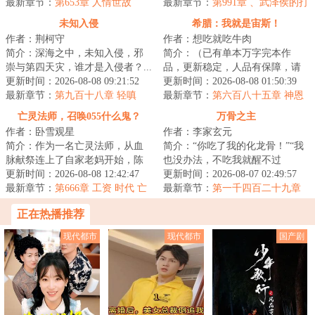
我、压榨我，只能证...
最新章节：
第653章 人情世故
次崭新的开始...
最新章节：
第991章 、武泽侯的打
算、武泽侯和尾火！
未知入侵
希腊：我就是宙斯！
作者：荆柯守
作者：想吃就吃牛肉
简介：深海之中，未知入侵，邪
简介：（已有单本万字完本作
崇与第四天灾，谁才是入侵者？...
品，更新稳定，人品有保障，请
更新时间：2026-08-08 09:21:52
放心追读）宙斯是最初，是最
更新时间：2026-08-08 01:50:39
最新章节：
第九百十八章 轻嗔
终，是天穹的神主。...
最新章节：
第六百八十五章 神恩
精灵合众联邦王国
亡灵法师，召唤055什么鬼？
万骨之主
作者：卧雪观星
作者：李家玄元
简介：作为一名亡灵法师，从血
简介：“你吃了我的化龙骨！”“我
脉献祭连上了自家老妈开始，陈
也没办法，不吃我就醒不过
默的画风就彻底走歪了。别人召
更新时间：2026-08-08 12:42:47
来。”“小姑姑，我的化龙骨没
更新时间：2026-08-07 02:49:57
唤僵尸，我家骷...
最新章节：
第666章 工资 时代 亡
了。”...
最新章节：
第一千四百二十九章
灵世界的剧变
六载凝聚
正在热播推荐
现代都市
现代都市
国产剧