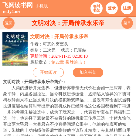
飞阅读书网
手机版
临时
登录
注册
书架
m.fy4.net
文明对决：开局传承永乐帝
返回
菜单
文明对决：开局传承永乐帝
作者：可恶的窝窝头
类别：二次元
状态：已完结
更新时间：2024-11-15 02:38:10
最新章节：
第22章 乘胜追击！
开始阅读
加入书架
文明对决：开局传承永乐帝简介：
人类的进步并无边界，但进步亦非毫无代价社会如一汪深潭，表
象平静，内里各国拉扯。当今科技进步缓慢，逐渐陷入诡异的平衡可
树欲静而风不止当文明对决的模拟游戏降临……当没有寿命困扰当科
技进度能在结算时带出新的契机或许已经降临这让各国都看到了再进
一步的希望朱黎被选中，成为了玩家之一，代表着华夏在开局福利三
选一时，他选择了豪赌最不被看好的随机帝王传承三选一十赌九输他
开出两大昏君一大暴君在不少直播间观众眼中，他输的彻底可他知
道，朱棣的丰功伟绩值得后世瞻仰他也该取其精华，去其糟粕而自用