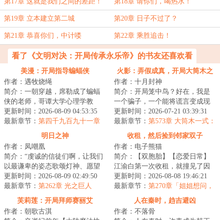
第17章 这就是我们之间的差距！
第18章 请你们，喝热水！
第19章 立本建立第二城
第20章 日子不过了？
第21章 恭喜你们，中计喽
第22章 乘胜追击！
看了《文明对决：开局传承永乐帝》的书友还喜欢看
美漫：开局指导蝙蝠侠
火影：弄假成真，开局大筒木之
作者：遇牧烧绳
作者：十月封神
体
简介：一朝穿越，席勒成了蝙蝠
简介：开局笼中鸟？好在，我是
侠的老师，哥谭大学心理学教
一个骗子，一个能将谎言变成现
授。刚来第一天，布鲁斯·韦恩就
更新时间：2026-08-09 04:53:35
实的骗子。准备好了吗？我要开
更新时间：2026-07-21 03:39:31
进了心理诊室。...
最新章节：
第四千九百九十一章
始说谎了。■“...
最新章节：
第573章 大筒木一式：
前进约克前进（九）
日向云川！你怎么敢？！！
明日之神
收租，然后捡到邻家双子
作者：凤嘲凰
作者：电子熊猫
简介：“虔诚的信徒们啊，让我们
简介：【双胞胎】【恋爱日常】
以最谦卑的姿态歌颂灯神、愿望
江渝白第一次收租，就撞见了因
之神、奇迹之神、星辰之子、永
更新时间：2026-08-09 02:49:50
为没钱交租而对房东苦苦哀求的
更新时间：2026-08-08 19:46:21
恒晨曦、光之...
最新章节：
第262章 光之巨人
双胞胎姐妹林见...
最新章节：
第270章「姐姐想问，
江渝白上大学了还要她吗？」
芙莉莲：开局拜师赛丽艾
人在秦时，趋吉避凶
作者：朝歌古淇
作者：不落骨