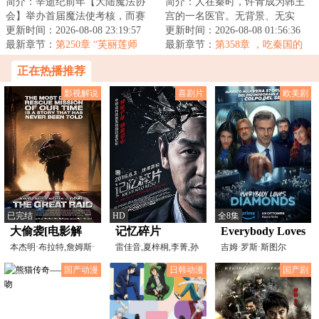
简介：辛逝纪前年【大陆魔法协
简介：人在秦时，许青成为韩王
会】举办首届魔法使考核，而赛
宫的一名医官。无背景、无实
丽艾亲自担任总考官一职。“不合
更新时间：2026-08-08 23:19:57
力、无天赋，是个三无人员。幸
更新时间：2026-08-08 01:56:36
格，下一个。...
最新章节：
第250章 “芙丽莲师
好许青能够趋吉避...
最新章节：
第358章 ，吃秦国的
侄，你也不希望你老师的理念得
饭，砸秦国的锅
正在热播推荐
不到实现吧？”
影视解说
喜剧片
欧美剧
已完结
HD
全8集
大偷袭[电影解
记忆碎片
Everybody Loves
说]
本杰明·布拉特,詹姆斯·
雷佳音,夏梓桐,李菁,孙
Diamonds
吉姆·罗斯·斯图尔
弗兰科,罗伯特·马
宁,何沄伟
特,Issam,Dakka,詹皮耶
国产动漫
日韩动漫
国产剧