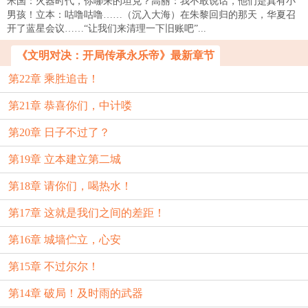
米国：火器时代，你哪来的坦克？高丽：我不敢说话，他们是真有小
男孩！立本：咕噜咕噜……（沉入大海）在朱黎回归的那天，华夏召
开了蓝星会议……“让我们来清理一下旧账吧”...
《文明对决：开局传承永乐帝》最新章节
第22章 乘胜追击！
第21章 恭喜你们，中计喽
第20章 日子不过了？
第19章 立本建立第二城
第18章 请你们，喝热水！
第17章 这就是我们之间的差距！
第16章 城墙伫立，心安
第15章 不过尔尔！
第14章 破局！及时雨的武器