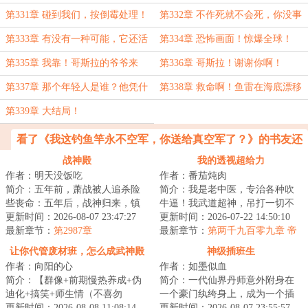
会？
第331章 碰到我们，按倒霉处理！
第332章 不作死就不会死，你没事
（祝大家春节快乐）
惹它干嘛？
第333章 有没有一种可能，它还活
第334章 恐怖画面！惊爆全球！
着？
第335章 我靠！哥斯拉的爷爷来
第336章 哥斯拉！谢谢你啊！
了？
第337章 那个年轻人是谁？他凭什
第338章 救命啊！鱼雷在海底漂移
么？
了！
第339章 大结局！
看了《我这钓鱼竿永不空军，你送给真空军了？》的书友还
喜欢看
战神殿
我的透视超给力
作者：明天没饭吃
作者：番茄炖肉
简介：五年前，萧战被人追杀险
简介：我是老中医，专治各种吹
些丧命：五年后，战神归来，镇
牛逼！我武道超神，吊打一切不
压世间一切宵小。...
更新时间：2026-08-07 23:47:27
服气！秦飞偶得神秘传承，拥有
更新时间：2026-07-22 14:50:10
最新章节：
第2987章
神眼，从此医术...
最新章节：
第两千九百零九章 帝
境（大结局）
让你代管废材班，怎么成武神殿
神级插班生
作者：向阳的心
作者：如墨似血
了
简介：【群像+前期慢热养成+伪
简介：一代仙界丹师意外附身在
迪化+搞笑+师生情（不喜勿
一个豪门纨绔身上，成为一个插
入）】半个月撵走三个班主任。
更新时间：2026-08-08 11:08:14
班生，以一身神奇仙术，混迹于
更新时间：2026-08-07 23:55:57