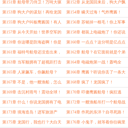
心思！
象？
第151章 航母带刀侍卫！万吨大驱
第152章 从龙国回来后，狗大户飘
立项！
了！
第153章 狗大户的谋划！再给龙国
第154章 瞒天过海！气炸鹰酱！
送一份大礼！
第155章 狗大户叫板鹰酱国！有人
第156章 苏铭掉一根毛！你上军事
罩着就是爽！
法庭！
第157章 从今天开始！世界空军的
第158章 都装上电磁炮了！你还说
天，彻底变了！
你是渔船？
第159章 你这哪是防海盗啊！你是
第160章 一点点？这分明是亿点点
奔着当海盗吧！
好吗！
第161章 福特号航母还没造出来，
第162章 航母？在它面前就是个弟
就落后十年了？
弟！
第163章 当军舰拥有了超视距打击
第164章 电磁炮第一战！轰鸣全
能力！
球！
第165章 人家飙车，你飙航母？
第166章 鹰酱？听说你丢了一条大
黑鱼？
第167章 不是，他一艘渔船，怎么
第168章 疯了！龙国疯了！
敢的？
第169章 击沉村雨号！震动全球！
第170章 吓傻鹰酱航母！疯狂逃
窜！
第171章 什么！你说龙国拥有了电
第172章 一艘渔船吊打一个航母战
磁炮？
斗群？你开什么玩笑
第173章 填海造岛！进军旅游产
第174章 作死的东洋？自寻死路！
业！
第175章 龙国行，我也行？大白天
第176章 小鬼子，就等着你往碗里