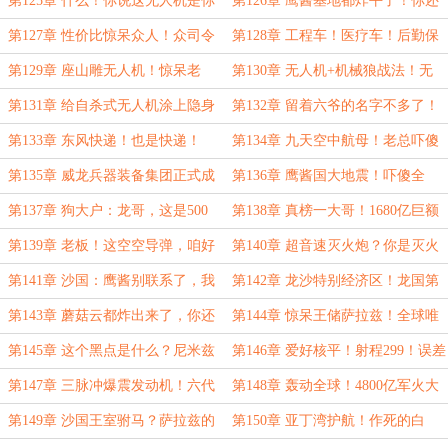
第125章 什么！你说这无人机是你
第126章 鹰酱基地都炸平了！你还
们公司产的？
说是农用无人机？
第127章 性价比惊呆众人！众司令
第128章 工程车！医疗车！后勤保
乐疯了！
障车！惊呆众司令！
第129章 座山雕无人机！惊呆老
第130章 无人机+机械狼战法！无
总！
敌！
第131章 给自杀式无人机涂上隐身
第132章 留着六爷的名字不多了！
涂层！
第133章 东风快递！也是快递！
第134章 九天空中航母！老总吓傻
了！
第135章 威龙兵器装备集团正式成
第136章 鹰酱国大地震！吓傻全
立！
球！
第137章 狗大户：龙哥，这是500
第138章 真榜一大哥！1680亿巨额
亿！求保护
军火订单！
第139章 老板！这空空导弹，咱好
第140章 超音速灭火炮？你是灭火
像有现货！
还是灭世？
第141章 沙国：鹰酱别联系了，我
第142章 龙沙特别经济区！龙国第
怕龙哥误会！
一个海外军事基地！
第143章 蘑菇云都炸出来了，你还
第144章 惊呆王储萨拉兹！全球唯
说是灭火器？
二卫星定位系统！
第145章 这个黑点是什么？尼米兹
第146章 爱好核平！射程299！误差
航母？
1000多？
第147章 三脉冲爆震发动机！六代
第148章 轰动全球！4800亿军火大
机有希望了？
单！
第149章 沙国王室驸马？萨拉兹的
第150章 亚丁湾护航！作死的白