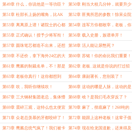
么？
又立功了？
第49章 什么，你说他是一等功臣？
第50章 刚当大校几分钟，就要升少
将了？
第51章 杜部长上扬的嘴角，比AK
第52章 匪夷所思的参数！惊呆众院
还难压。
士！
第53章 离离原上谱！诸院士的心都
第54章 连军方你都敢宰，老板，你
被扎透了！
是那个！
第55章 正式确认！授予少将军衔！
第56章 载入史册，族谱单开！
第57章 圆珠笔芯都造不出来，还想
第58章 活人能让尿憋死？
造航母？
第59章 不还价，拿下海外24亿的大
第60章 苏铭！你的命比我们重要！
单！
第61章 鹰酱的制裁名单，不！那是
第62章 老板..这就是你说的打过招
宣传广告！
呼了？
第63章 老板你真行！这你都想到
第64章 康副署长，您别装了！
了？
第65章 吹，我听你继续吹！
第66章 这动的哪是人脉，这动的是
龙脉吧？
第67章 三大钢材集团老总，集体懵
第68章 啥？是我们毛衣穿反了？
逼！
第69章 震碎三观，这特么也太便宜
第70章 麻了，彻底麻了！260吨的
了！
拉力！震惊全场
第71章 众老总羡慕的牙都咬碎了！
第72章 能跟上这种老板！这辈子值
了！
第73章 鹰酱总统气疯了！我们被卡
第74章 现在给龙国道歉，还来得及