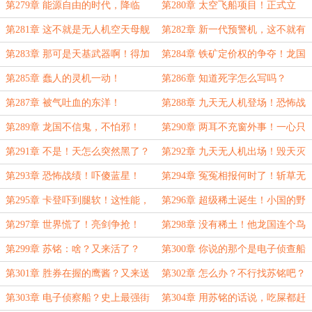
吗？
第279章 能源自由的时代，降临
第280章 太空飞船项目！正式立
了！
项！
第281章 这不就是无人机空天母舰
第282章 新一代预警机，这不就有
吗？
了吗？
第283章 那可是天基武器啊！得加
第284章 铁矿定价权的争夺！龙国
钱！
已经不是那个龙国了
第285章 蠢人的灵机一动！
第286章 知道死字怎么写吗？
第287章 被气吐血的东洋！
第288章 九天无人机登场！恐怖战
绩！吓傻全球！
第289章 龙国不信鬼，不怕邪！
第290章 两耳不充窗外事！一心只
要抱大腿！
第291章 不是！天怎么突然黑了？
第292章 九天无人机出场！毁天灭
地！轰动全球！
第293章 恐怖战绩！吓傻蓝星！
第294章 冤冤相报何时了！斩草无
根没烦恼！
第295章 卡登吓到腿软！这性能，
第296章 超级稀土诞生！小国的野
也太变态了吧？
望！
第297章 世界慌了！亮剑争抢！
第298章 没有稀土！他龙国连个鸟
毛也造不出来！
第299章 苏铭：啥？又来活了？
第300章 你说的那个是电子侦查船
吗？
第301章 胜券在握的鹰酱？又来送
第302章 怎么办？不行找苏铭吧？
点子了。
第303章 电子侦察船？史上最强街
第304章 用苏铭的话说，吃屎都赶