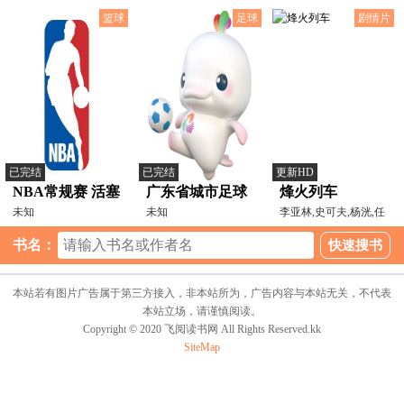
钧译
篮球
足球
剧情片
已完结
已完结
更新HD
NBA常规赛 活塞
广东省城市足球
烽火列车
VS热火20260309
未知
超级联赛 梅州
未知
李亚林,史可夫,杨洸,任
伟民,刘儒,张健佑,黄
VS清远20260613
书名：
本站若有图片广告属于第三方接入，非本站所为，广告内容与本站无关，不代表
本站立场，请谨慎阅读。
Copyright © 2020 飞阅读书网 All Rights Reserved.kk
SiteMap