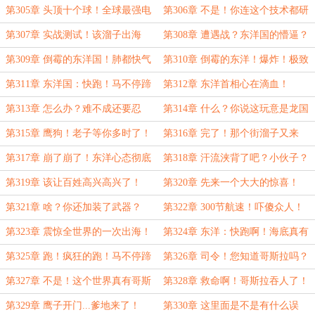
溜子登场？
不上热的。
第305章 头顶十个球！全球最强电
第306章 不是！你连这个技术都研
侦船，改造完成！
发出来了？
第307章 实战测试！该溜子出海
第308章 遭遇战？东洋国的懵逼？
了！
我飞机呢？
第309章 倒霉的东洋国！肺都快气
第310章 倒霉的东洋！爆炸！极致
炸了！
的爆炸！
第311章 东洋国：快跑！马不停蹄
第312章 东洋首相心在滴血！
的跑！
第313章 怎么办？难不成还要忍
第314章 什么？你说这玩意是龙国
吗？
的？
第315章 鹰狗！老子等你多时了！
第316章 完了！那个街溜子又来
了！
第317章 崩了崩了！东洋心态彻底
第318章 汗流浃背了吧？小伙子？
崩了！
第319章 该让百姓高兴高兴了！
第320章 先来一个大大的惊喜！
第321章 啥？你还加装了武器？
第322章 300节航速！吓傻众人！
第323章 震惊全世界的一次出海！
第324章 东洋：快跑啊！海底真有
哥斯拉！
第325章 跑！疯狂的跑！马不停蹄
第326章 司令！您知道哥斯拉吗？
的跑！
它活了！
第327章 不是！这个世界真有哥斯
第328章 救命啊！哥斯拉吞人了！
拉啊！
第329章 鹰子开门...爹地来了！
第330章 这里面是不是有什么误