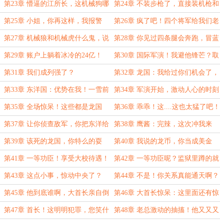
狗你也有？
狗！
第23章 懵逼的江所长，这机械狗哪
第24章 不装步枪了，直接装机枪和
来的？
无后坐力炮？
第25章 小姐，你再这样，我报警
第26章 疯了吧！四个将军给我们老
了！
板敬礼？
第27章 机械狼和机械虎什么鬼，说
第28章 你见过四条腿会奔跑，冒蓝
好的玩具呢？
光的加特林吗？
第29章 账户上躺着冰冷的24亿！
第30章 国际军演！我避他锋芒？取
刀！
第31章 我们成列强了？
第32章 龙国：我给过你们机会了，
你们却没有珍惜！
第33章 东洋国：优势在我！一雪前
第34章 军演开始，激动人心的时刻
耻的机会到了！
到了
第35章 全场惊呆！这些都是龙国
第36章 乖乖！这....这也太猛了吧！
的？
第37章 让你侦查敌军，你把东洋给
第38章 鹰酱：完辣，这次冲我来
灭了？
的！
第39章 该死的龙国，你特么的耍
第40章 我说的龙币，你当成美金
我！
了？龙国赚麻了！
第41章 一等功臣！享受大校待遇！
第42章 一等功臣呢？监狱里蹲的就
是。
第43章 这点小事，惊动中央了？
第44章 不是！你关系真能通天啊？
第45章 他到底谁啊，大首长亲自倒
第46章 大首长惊呆：这里面还有惊
茶？
喜？
第47章 首长！这明明犯罪，您笑什
第48章 老总激动的抽搐！他又又又